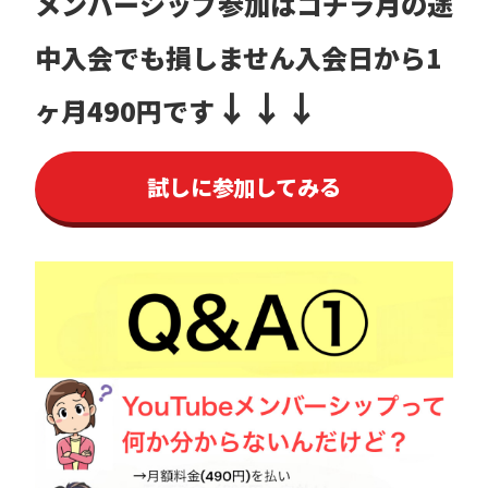
メンバーシップ参加はコチラ
月の途
中入会でも損しません
入会日から1
↓↓↓
ヶ月490円です
試しに参加してみる