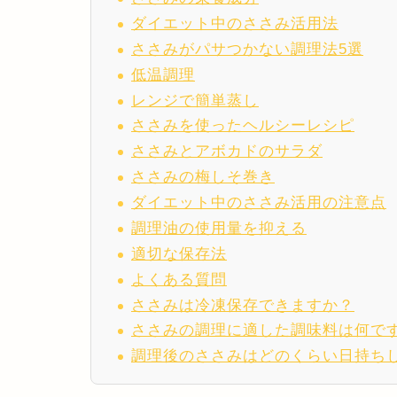
ダイエット中のささみ活用法
ささみがパサつかない調理法5選
低温調理
レンジで簡単蒸し
ささみを使ったヘルシーレシピ
ささみとアボカドのサラダ
ささみの梅しそ巻き
ダイエット中のささみ活用の注意点
調理油の使用量を抑える
適切な保存法
よくある質問
ささみは冷凍保存できますか？
ささみの調理に適した調味料は何で
調理後のささみはどのくらい日持ち