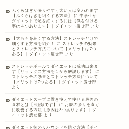
ふくらはぎが張りやすく太い人は変われます
【ふくらはぎを細くする方法】
に
中学生が
ダイエットで足を細くするには【気を付ける
事は４つあります】｜ダイエット痩せ部
より
【太ももを細くする方法】ストレッチだけで
細くする方法を紹介！
に
ストレッチの効果
とストレッチ方法について【メリットは7つ
ある】｜ダイエット痩せ部
より
ストレッチポールでダイエットは成功出来ま
す【リラックス方法を１から解説します】
に
ストレッチの効果とストレッチ方法について
【メリットは7つある】｜ダイエット痩せ部
より
ダイエットスープに置き換えて痩せる最強の
食材とは【9種類です】
に
お腹の張りを直ぐ
に改善する方法【原因は3つあります】｜ダ
イエット痩せ部
より
ダイエット後のリバウンドを防ぐ方法【ポイ