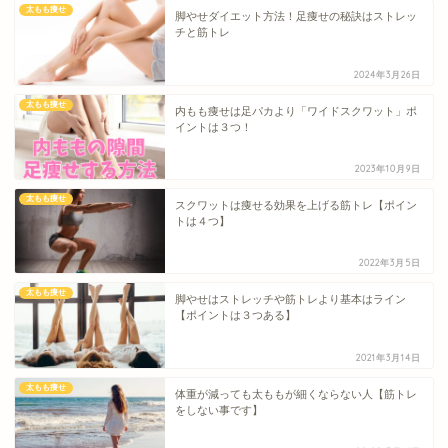
太もも痩せ
脚やせダイエット方法！足痩せの秘訣はストレッ
チと筋トレ
2024年3月26日
太もも痩せ
内もも痩せは足パカより「ワイドスクワット」ポ
イントは３つ！
2023年10月9日
太もも痩せ
スクワットは痩せる効果を上げる筋トレ【ポイン
トは４つ】
2022年3月5日
太もも痩せ
脚やせはストレッチや筋トレより基本はライン
【ポイントは３つある】
2021年3月14日
太もも痩せ
体重が減っても太ももが細くならない人【筋トレ
をしない事です】