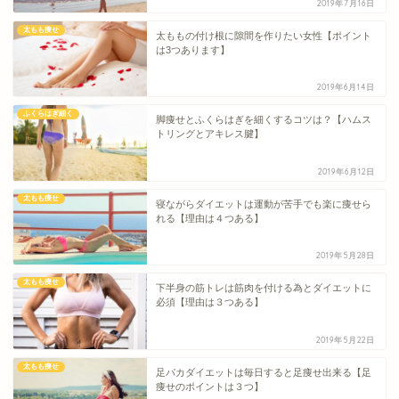
2019年7月16日
太もも痩せ
太ももの付け根に隙間を作りたい女性【ポイント
は3つあります】
2019年6月14日
ふくらはぎ細く
脚痩せとふくらはぎを細くするコツは？【ハムス
トリングとアキレス腱】
2019年6月12日
太もも痩せ
寝ながらダイエットは運動が苦手でも楽に痩せら
れる【理由は４つある】
2019年5月28日
太もも痩せ
下半身の筋トレは筋肉を付ける為とダイエットに
必須【理由は３つある】
2019年5月22日
太もも痩せ
足パカダイエットは毎日すると足痩せ出来る【足
痩せのポイントは３つ】