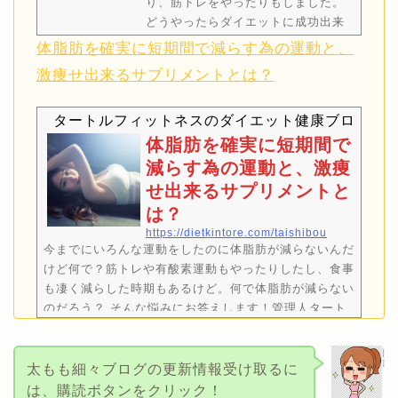
り、筋トレをやったりもしました。
どうやったらダイエットに成功出来
るのだろう？ 私のダイエットの成功
体脂肪を確実に短期間で減らす為の運動と、
例を参考にするといいわよ！ダイエ
激痩せ出来るサプリメントとは？
ットは手探りで食事制限とかしてい
ると返って筋肉を減らし、リバウン
タートルフィットネスのダイエット健康ブログ
ドしてしまうから、成功例を元に真
似をすることがダイエット成功の近
体脂肪を確実に短期間で
道だよ！ 管理人タートルのtwitterア
減らす為の運動と、激痩
カウントです。ブログや動画に配信
せ出来るサプリメントと
をいち早く届きます@kameki23良か
は？
ったらフォローも宜しくお願いしま
https://dietkintore.com/taishibou
す。※この記事は…
今までにいろんな運動をしたのに体脂肪が減らないんだ
けど何で？筋トレや有酸素運動もやったりしたし、食事
も凄く減らした時期もあるけど。何で体脂肪が減らない
のだろう？ そんな悩みにお答えします！管理人タート
ルのtwitterアカウントです。@kameki23良かったらフ
ォローもヨロピコ！※2.3分で読む事が出来ます。この
記事を読んだ後は、運動、食事、サプリメントの知識が
太もも細々ブログの更新情報受け取るに
身に付き体脂肪を効率よく減らす事が出来ます！【本記
は、購読ボタンをクリック！