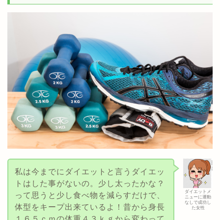
私は今までにダイエットと言うダイエッ
トはした事がないの。少し太ったかな？
ダイエットメ
って思うと少し食べ物を減らすだけで、
ニューに運動
なしで成功し
体型をキープ出来ているよ！昔から身長
た女性
１６５ｃｍの体重４３ｋｇから変わって