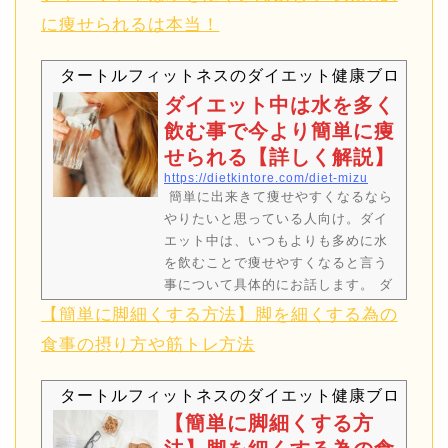
に痩せられるは本当！
タートルフィットネスのダイエット健康ブログ
2 Sh
ダイエット中は水を多く
飲む事で今より簡単に痩
せられる【詳しく解説】
https://dietkintore.com/diet-mizu
簡単に出来きて痩せやすくなるなら
やりたいと思っている人向け。ダイ
エット中は、いつもよりも多めに水
を飲むことで痩せやすくなると言う
事について具体的にお話します。 ダ
イエットの時は水をいっぱい飲んだ
【簡単に脚細くする方法】脚を細くする為の
方が痩せるって聞いたんだけど本当
食事の摂り方や筋トレ方法
かしら？私、水をたくさん飲んだら
下半身が浮腫んで太るんだけど…。
タートルフィットネスのダイエット健康ブログ
本当に水をたくさん飲んだら痩せる
の..？そんな疑問にお答えします！
【簡単に脚細くする方
私は、ダイエットの時にとにかくた