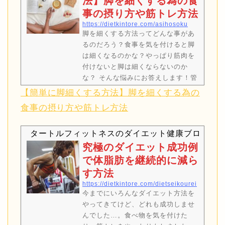
法】脚を細くする為の食
くさん水を飲むようにしたらダイエ
事の摂り方や筋トレ方法
ットに成功出来たわよ！※この記事
https://dietkintore.com/asihosoku
は2.3分で読む事が出来ます。ふくら
脚を細くする方法ってどんな事があ
はぎの脂…
るのだろう？食事を気を付けると脚
は細くなるのかな？やっぱり筋肉を
付けないと脚は細くならないのか
な？ そんな悩みにお答えします！管
理人タートルのtwitterアカウントで
【簡単に脚細くする方法】脚を細くする為の
す。ブログや動画に配信をいち早く
食事の摂り方や筋トレ方法
届きます@kameki23良かったらフォ
ローも宜しくお願いします。！※こ
タートルフィットネスのダイエット健康ブログ
の記事は2.3分で読む事が出来ます！
今までに運動をした事がない人や、
究極のダイエット成功例
脚を細く出来た事がない人におスス
で体脂肪を継続的に減ら
メの記事です。最後まで読んでいく
す方法
と脚を細くする方法が理解でき、何
https://dietkintore.com/dietseikourei
をすると細く出来るのかが分かりま
今までにいろんなダイエット方法を
す。【本記事の内…
やってきてけど、どれも成功しませ
んでした…。食べ物を気を付けた