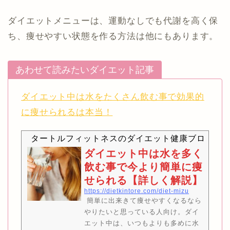
ダイエットメニューは、運動なしでも代謝を高く保
ち、痩せやすい状態を作る方法は他にもあります。
あわせて読みたいダイエット記事
ダイエット中は水をたくさん飲む事で効果的
に痩せられるは本当！
タートルフィットネスのダイエット健康ブログ
2 Sh
ダイエット中は水を多く
飲む事で今より簡単に痩
せられる【詳しく解説】
https://dietkintore.com/diet-mizu
簡単に出来きて痩せやすくなるなら
やりたいと思っている人向け。ダイ
エット中は、いつもよりも多めに水