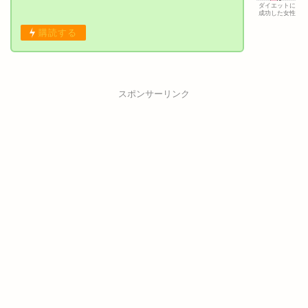
事の内容】・体脂肪を減らすには有酸素運動と無酸素運
ダイエットに
成功した女性
動のどっちが良い？・体脂肪の蓄積を阻止して、食事
購読する
の…
スポンサーリンク