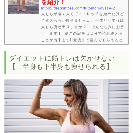
を紹介！
https://dietkintore.com/futomomoyase-2
太ももが凄く太くてストレッチを始めたけど
全然太ももが痩せません…。一体どうすれば
太もも痩せ出来ますか？ そんな悩みにお答
えします！ ※この記事は２分で読み終える
ことが出来ます!!最後まで読んでもらえると
太もも痩せのストレッチのやり方や、太もも
を細くする方法が分かります！管理人タート
ダイエットに筋トレは欠かせない
ルのtwitterアカウントです。@kameki23良
【上半身も下半身も痩せられる】
かったらフォローもヨロピコ！本記事の内
容・太もも痩せでストレッチをする前に大切
なこと(太ももの状態を理解するとストレッチ
でも太ももは細くなる)・太もも痩せのス…