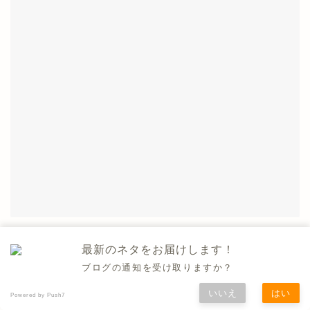
最新のネタをお届けします！
ふくらはぎの筋肉を落として細くする方
法【硬い人と丸い人は変わる】
ブログの通知を受け取りますか？
いいえ
はい
Powered by Push7