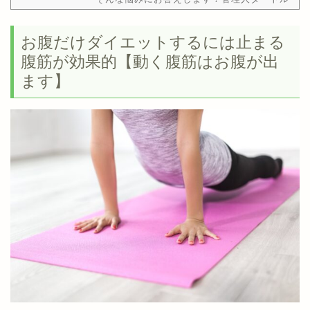
のtwitterアカウントです。@kameki23良か
ったらフォローもヨロピコ！※2.3分で読む事
お腹だけダイエットするには止まる
が出来ます。この記事を読んだ後は、運動、
腹筋が効果的【動く腹筋はお腹が出
食事、サプリメントの知識が身に付き体脂肪
を効率よく減らす事が出来ます！【本記事の
ます】
内容】・体脂肪を減らすには有酸素運動と無
酸素運動のどっちが良い？・体脂肪の蓄積を
阻止して、食事の…