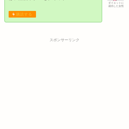
ダイエットに
ワットをすると直ぐに脚がムキッと太くなっ
成功した女性
てしまう人が行なうといい太もも痩せスクワ
購読する
ット。太もも痩せに成功するには、自分に合
ったトレーニングを早く見つける事です。 目
次膝…
スポンサーリンク