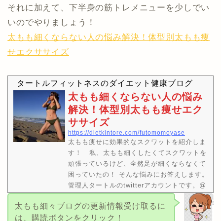
それに加えて、下半身の筋トレメニューを少しでい
いのでやりましょう！
太もも細くならない人の悩み解決！体型別太もも痩
せエクササイズ
タートルフィットネスのダイエット健康ブログ
太もも細くならない人の悩み
解決！体型別太もも痩せエク
ササイズ
https://dietkintore.com/futomomoyase
太もも痩せに効果的なスクワットを紹介しま
す！ 私、太もも細くしたくてスクワットを
頑張っているけど、全然足が細くならなくて
困っていたの！ そんな悩みにお答えします。
管理人タートルのtwitterアカウントです。@
kameki23良かったらフォローもヨロピ
太もも細々ブログの更新情報受け取るに
コ！ 本記事の内容①筋トレをしていない人が
は、購読ボタンをクリック！
行なうといい太もも痩せスクワット。②スク