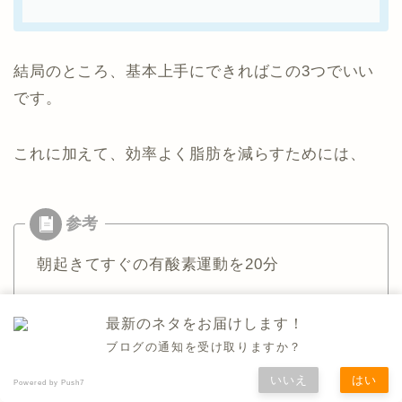
結局のところ、基本上手にできればこの3つでいい
です。
これに加えて、効率よく脂肪を減らすためには、
朝起きてすぐの有酸素運動を20分
ご飯を作るときは極力油を使わない
最新のネタをお届けします！
ブログの通知を受け取りますか？
毎食たんぱく質のメニューが含まれているよ
うに意識をする
いいえ
はい
Powered by Push7