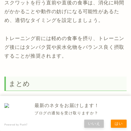
スクワットを行う直前や直後の食事は、消化に時間
がかかることや動作の妨げになる可能性があるた
め、適切なタイミングを設定しましょう。
トレーニング前には軽めの食事を摂り、トレーニン
グ後にはタンパク質や炭水化物をバランス良く摂取
することが推奨されます。
まとめ
最新のネタをお届けします！
うんうん、文章が長すぎて何となくわか
ブログの通知を受け取りますか？
らなかった
いいえ
はい
アイコン名を
Powered by Push7
入力