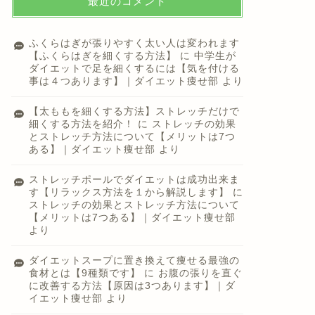
最近のコメント
ふくらはぎが張りやすく太い人は変われます
【ふくらはぎを細くする方法】
に
中学生が
ダイエットで足を細くするには【気を付ける
事は４つあります】｜ダイエット痩せ部
より
【太ももを細くする方法】ストレッチだけで
細くする方法を紹介！
に
ストレッチの効果
とストレッチ方法について【メリットは7つ
ある】｜ダイエット痩せ部
より
ストレッチポールでダイエットは成功出来ま
す【リラックス方法を１から解説します】
に
ストレッチの効果とストレッチ方法について
【メリットは7つある】｜ダイエット痩せ部
より
ダイエットスープに置き換えて痩せる最強の
食材とは【9種類です】
に
お腹の張りを直ぐ
に改善する方法【原因は3つあります】｜ダ
イエット痩せ部
より