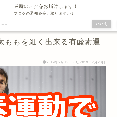
Daily Healthcare News & Wellness Trends Blog
最新のネタをお届けします！
ブログの通知を受け取りますか？
いいえ
 Push7
太ももを細く出来る有酸素運
】
2019年2月12日
/
2019年2月20日