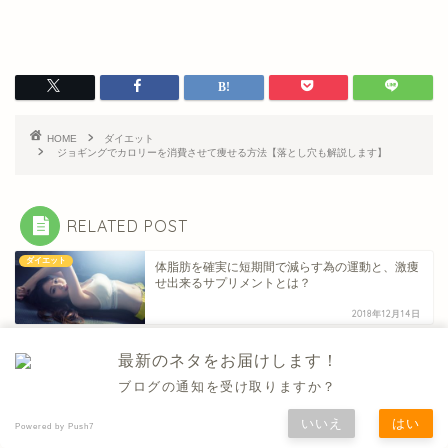
HOME
ダイエット
ジョギングでカロリーを消費させて痩せる方法【落とし穴も解説します】
RELATED POST
ダイエット
体脂肪を確実に短期間で減らす為の運動と、激痩
せ出来るサプリメントとは？
2018年12月14日
ダイエット
ダイエット成功の鍵は腸内フローラの環境の違い
最新のネタをお届けします！
にある
ブログの通知を受け取りますか？
2024年3月15日
いいえ
はい
Powered by Push7
ダイエット
youtuberのエクササイズ動画で痩せる方法【ポイ