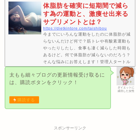
体脂肪を確実に短期間で減ら
この記事は2.3分で読む事が出来ます。ふくら
す為の運動と、激痩せ出来る
はぎの脂…
サプリメントとは？
https://dietkintore.com/taishibou
今までにいろんな運動をしたのに体脂肪が減
らないんだけど何で？筋トレや有酸素運動も
やったりしたし、食事も凄く減らした時期も
あるけど。何で体脂肪が減らないのだろう？
そんな悩みにお答えします！管理人タートル
のtwitterアカウントです。@kameki23良か
太もも細々ブログの更新情報受け取るに
ったらフォローもヨロピコ！※2.3分で読む事
は、購読ボタンをクリック！
が出来ます。この記事を読んだ後は、運動、
ダイエットに
食事、サプリメントの知識が身に付き体脂肪
成功した女性
を効率よく減らす事が出来ます！【本記事の
購読する
内容】・体脂肪を減らすには有酸素運動と無
酸素運動のどっちが良い？・体脂肪の蓄積を
阻止して、食事の…
スポンサーリンク