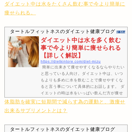
ダイエット中は水をたくさん飲む事で今より簡単に
痩せられる。
タートルフィットネスのダイエット健康ブログ
2 Shares
ダイエット中は水を多く飲む
事で今より簡単に痩せられる
【詳しく解説】
https://dietkintore.com/diet-mizu
簡単に出来きて痩せやすくなるならやりたい
と思っている人向け。ダイエット中は、いつ
もよりも多めに水を飲むことで痩せやすくな
ると言う事について具体的にお話します。 ダ
イエットの時は水をいっぱい飲んだ方が痩せ
るって聞いたんだけど本当かしら？私、水を
体脂肪を確実に短期間で減らす為の運動と、激痩せ
たくさん飲んだら下半身が浮腫んで太るんだ
出来るサプリメントとは？
けど…。本当に水をたくさん飲んだら痩せる
の..？そんな疑問にお答えします！ 私は、ダ
イエットの時にとにかくたくさん水を飲むよ
タートルフィットネスのダイエット健康ブログ
うにしたらダイエットに成功出来たわよ！※