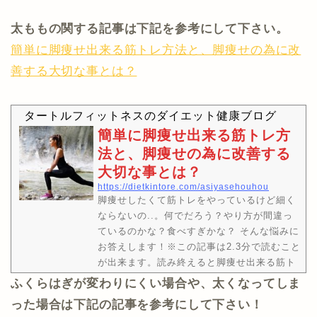
太ももの関する記事は下記を参考にして下さい。
簡単に脚痩せ出来る筋トレ方法と、脚痩せの為に改
善する大切な事とは？
タートルフィットネスのダイエット健康ブログ
簡単に脚痩せ出来る筋トレ方
法と、脚痩せの為に改善する
大切な事とは？
https://dietkintore.com/asiyasehouhou
脚痩せしたくて筋トレをやっているけど細く
ならないの..。何でだろう？やり方が間違っ
ているのかな？食べすぎかな？ そんな悩みに
お答えします！※この記事は2.3分で読むこと
が出来ます。読み終えると脚痩せ出来る筋ト
レ方法と、脚痩せの為に改善する大切な事が
ふくらはぎが変わりにくい場合や、太くなってしま
分かります。管理人タートルのtwitterアカウ
った場合は下記の記事を参考にして下さい！
ントです。ブログや動画に配信をいち早く届