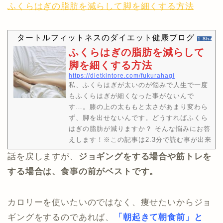
ふくらはぎの脂肪を減らして脚を細くする方法
きます@kameki23良かったらフォローも宜
しくお願いします。究極のダイエット成功例
で体脂肪を永遠に減らす方法体脂肪を確実に
タートルフィットネスのダイエット健康ブログ
短期間で減らす為の運動と、激痩せ出来るサ
1 Share
プリメントとは？…
ふくらはぎの脂肪を減らして
脚を細くする方法
https://dietkintore.com/fukurahagi
私、ふくらはぎが太いのが悩みで人生で一度
もふくらはぎが細くなった事がないんで
す…。膝の上の太ももと太さがあまり変わら
ず、脚を出せないんです。どうすればふくら
はぎの脂肪が減りますか？ そんな悩みにお答
えします！※この記事は2.3分で読む事が出来
ます。管理人タートルのtwitterアカウントで
話を戻しますが、
ジョギングをする場合や筋トレを
す。ブログや動画に配信をいち早く届きます
する場合は、食事の前がベストです。
@kameki23良かったらフォローも宜しくお
願いします。読み終えた後は、ふくらはぎを
細くする方法や、ふくらはぎに脂肪が付かな
カロリーを使いたいのではなく、痩せたいからジョ
くなる方法などの改善方法が分かります。
ギングをするのであれば、
【ふくらはぎを細くする…
「朝起きて朝食前」と